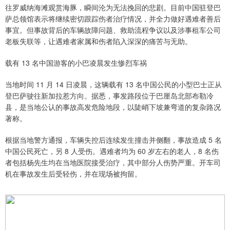
往罗威纳海滩观赏海豚，瞬间沦为无法挽回的悲剧。目前中国驻登巴
萨总领馆表示将继续密切跟踪伤者治疗情况，并全力做好遇难者善后
事宜。但事故背后的车辆故障问题、救助流程争议以及涉事租车公司
老板失联等，让遇难者家属和伤者陷入深深的痛苦与无助。
载有 13 名中国游客的小巴凌晨发生惨烈车祸
当地时间 11 月 14 日凌晨，这辆载有 13 名中国公民的小型巴士正从
登巴萨驶往新加拉惹方向。据悉，事发路段位于巴厘岛北部布勒冷
县，是当地公认的事故高发危险地段，以陡峭下坡兼弯道的复杂路况
著称。
根据当地警方通报，车辆失控后连续发生撞击并侧翻，事故造成 5 名
中国公民死亡，另 8 人受伤。遇难者均为 60 岁左右的老人，8 名伤
者包括杨先生均在当地医院接受治疗，其中部分人伤势严重。开车司
机在事故发生后受轻伤，并在现场被拘留。