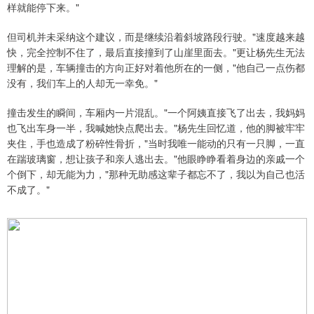
样就能停下来。"
但司机并未采纳这个建议，而是继续沿着斜坡路段行驶。"速度越来越
快，完全控制不住了，最后直接撞到了山崖里面去。"更让杨先生无法
理解的是，车辆撞击的方向正好对着他所在的一侧，"他自己一点伤都
没有，我们车上的人却无一幸免。"
撞击发生的瞬间，车厢内一片混乱。"一个阿姨直接飞了出去，我妈妈
也飞出车身一半，我喊她快点爬出去。"杨先生回忆道，他的脚被牢牢
夹住，手也造成了粉碎性骨折，"当时我唯一能动的只有一只脚，一直
在踹玻璃窗，想让孩子和亲人逃出去。"他眼睁睁看着身边的亲戚一个
个倒下，却无能为力，"那种无助感这辈子都忘不了，我以为自己也活
不成了。"