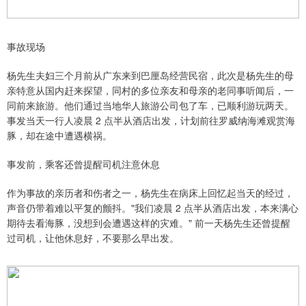
事故现场
杨先生夫妇三个月前从广东来到巴厘岛经营民宿，此次是杨先生的母
亲特意从国内赶来探望，同村的多位亲友和母亲的老同事听闻后，一
同前来旅游。他们通过当地华人旅游公司包了车，已顺利游玩两天。
事发当天一行人凌晨 2 点半从酒店出发，计划前往罗威纳海滩观赏海
豚，却在途中遭遇横祸。
事发前，乘客还曾提醒司机注意休息
作为事故的亲历者和伤者之一，杨先生在病床上回忆起当天的经过，
声音仍带着难以平复的颤抖。"我们凌晨 2 点半从酒店出发，本来满心
期待去看海豚，没想到会遭遇这样的灾难。" 前一天杨先生还曾提醒
过司机，让他休息好，不要那么早出发。