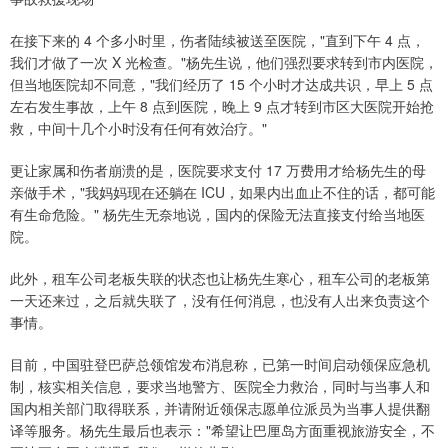
在接下来的 4 个多小时里，伤者陆续被送至医院，"直到下午 4 点，
我们才做了一次 X 光检查。"杨先生说，他们强烈要求转到市内医院，
但当地医院却不同意，"我们经历了 15 个小时才达成共识，早上 5 点
左右发生事故，上午 8 点到医院，晚上 9 点才转到市区大医院开始抢
救，中间十几个小时没有任何有效治疗。"
更让家属和伤者崩溃的是，医院要求支付 17 万费用才给杨先生的母
亲做手术，"我妈妈现在还躺在 ICU，如果内出血止不住的话，都可能
有生命危险。" 杨先生无奈地说，国内的保险无法直接支付给当地医
院。
此外，租车公司老板失联的状态也让杨先生寒心，租车公司的老板第
一天还来过，之后就失联了，没有任何消息，也没有人出来负责这个
事情。
目前，中国驻登巴萨总领馆发布消息称，已第一时间启动领保应急机
制，核实相关信息，要求当地警方、医院全力救治，同时与当事人和
国内相关部门取得联系，并请附近领保志愿单位派员为当事人提供翻
译等服务。杨先生最后也表示："希望让巴厘岛方面重视旅游安全，不