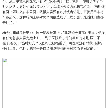
车。从出事地点到医院只有 20 多分钟的车程，救护车却用了两个小
时才到达，更让他无法接受的是，后续的救援方式极其粗暴，"当时还
有两个阿姨夹在车里面，救援人员没有破拆或者切割，直接用吊车把
车吊起来，这种行为直接对两个阿姨造成了二次伤害，最后她们也都
去世了。"
杨先生和母亲被安排在同一辆救护车上，"我妈妈全身都在出血，但没
有任何急救人员为她止血。" 到了医院后，他们等来的却是"医生不
在"的答复，"当时好几个人伤得已经很重了，可医院没有对我们进行
任何止血、包扎，我的手是自己用皮带和两根树枝简单固定的。"