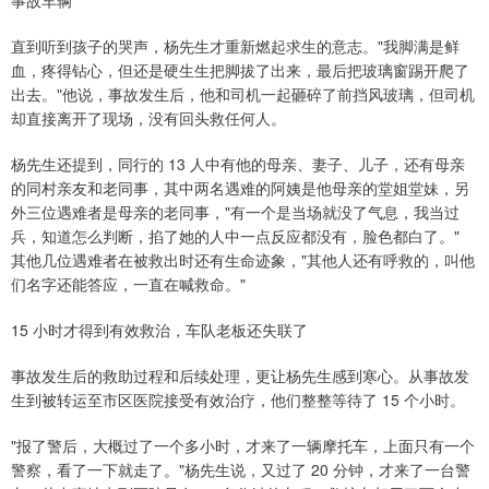
事故车辆
直到听到孩子的哭声，杨先生才重新燃起求生的意志。"我脚满是鲜
血，疼得钻心，但还是硬生生把脚拔了出来，最后把玻璃窗踢开爬了
出去。"他说，事故发生后，他和司机一起砸碎了前挡风玻璃，但司机
却直接离开了现场，没有回头救任何人。
杨先生还提到，同行的 13 人中有他的母亲、妻子、儿子，还有母亲
的同村亲友和老同事，其中两名遇难的阿姨是他母亲的堂姐堂妹，另
外三位遇难者是母亲的老同事，"有一个是当场就没了气息，我当过
兵，知道怎么判断，掐了她的人中一点反应都没有，脸色都白了。"
其他几位遇难者在被救出时还有生命迹象，"其他人还有呼救的，叫他
们名字还能答应，一直在喊救命。"
15 小时才得到有效救治，车队老板还失联了
事故发生后的救助过程和后续处理，更让杨先生感到寒心。从事故发
生到被转运至市区医院接受有效治疗，他们整整等待了 15 个小时。
"报了警后，大概过了一个多小时，才来了一辆摩托车，上面只有一个
警察，看了一下就走了。"杨先生说，又过了 20 分钟，才来了一台警