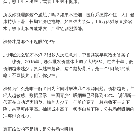
烟，想生生不出来，或者生出来不健康。
所以你能理解这个尴尬了吗？如果不控烟，医疗系统撑不住，人口健
康持续下滑，长期经济也拖垮。如果强力禁烟，1.5万亿财政直接缩
水，黑市走私可能爆发，产业链剧烈震荡。
涨价才是那个不起眼的狠招
那到底怎么管才不炸？很多人没注意到，中国其实早就给出答案了
——涨价。2015年，卷烟批发价整体上调了大约6%。过去十年，低
价烟越来越少，贵烟越来越多。这个趋势背后，是一个很精妙的策
略：不直接禁，但让你少抽。
涨价为什么是唯一解？因为它同时解决几个根源问题。价格越高，年
轻人越敏感。数据显示，中国青少年吸烟率已经降到4.2%，说明新一
代正在自动远离烟草。抽的人少了，但单价高了，总税收不一定下
降，甚至可能更高。抽烟成本高了，频率自然下降，公共场所吸烟的
冲突也会减少。
真正该禁的不是烟，是公共场合吸烟