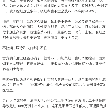
亿。为什么这么多？因为中国抽烟的人实在太多了，超过3亿，全球第
一。就算控烟这么多年，吸烟率也不过是从27.5%降到24.4%。
那你可能想问，既然这么赚钱，禁烟是不是等于经济要崩？如果一刀
切，那确实会出问题。人性摆在那里，需求不会消失，只会转移。高
需求加上高利润，就注定禁不掉。一旦强行禁，黑市、走私、假烟全
都会冒出来，最后更难管、更不健康、更没人负责。
不控烟，医疗和人口都扛不住
官方的态度已经很明确了。就算不一刀切禁烟，也得严格控制。因为
烟不只是赚钱，它也在烧钱——烧烟民的钱，也烧国家的钱，甚至还
影响到生育率。
中国每年因为烟草相关疾病死亡的人超过一百万。烟草带来的医疗成
本和生产损失，占到GDP的1.9%。你今天交的烟税，明天可能全花在
医院里。
更让人吃惊的是，清华大学万科公共卫生学院研究发现，二手烟暴露
导致超过1085万例未出生人口。这不是那些不想生的人，而是因为抽