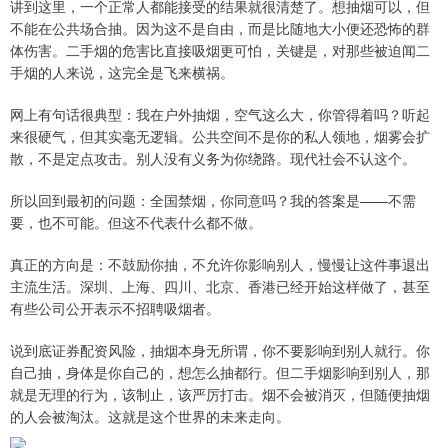
讲到这里，一个正常人都能接受的结果就很清楚了。想抽烟可以，但
不能在公共场合抽。因为这不是自由，而是比随地大小便还恐怖的群
体伤害。二手烟的危害比直接吸烟更可怕，关键是，对那些被迫闻二
手烟的人来说，这完全是飞来横祸。
网上有句话很典型：我在户外抽烟，空气这么大，你管得着吗？听起
来很硬气，但其实毫无逻辑。公共空间不是你的私人领地，烟雾会扩
散，不是定点攻击。别人没有义务为你绕路。现代社会不认这个。
所以回到最初的问题：全国禁烟，你同意吗？我的答案是——不需
要，也不可能。但这不代表什么都不做。
真正的方向是：不鼓励你抽，不允许你影响别人，慢慢让这件事退出
主流生活。深圳、上海、四川、北京、香港已经开始这样做了，甚至
有些公司公开表示不招聘吸烟者。
说到底证券配资风险，抽烟本身无所谓，你不要影响到别人就行。你
自己抽，身体是你自己的，想怎么抽都行。但二手烟影响到别人，那
就是无理的行为，该制止，该严厉打击。烟不会被消灭，但随便抽烟
的人会被淘汰。这就是这个世界的未来走向。