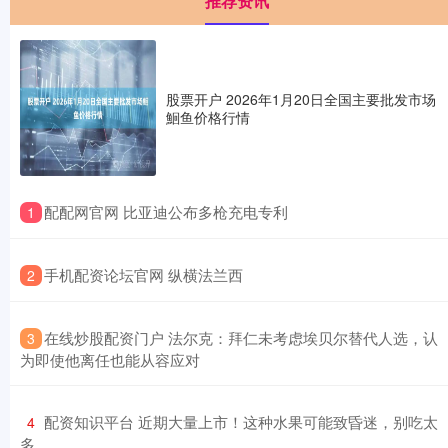
推荐资讯
股票开户 2026年1月20日全国主要批发市场
鮰鱼价格行情
​配配网官网 比亚迪公布多枪充电专利
1
​手机配资论坛官网 纵横法兰西
2
​在线炒股配资门户 法尔克：拜仁未考虑埃贝尔替代人选，认
3
为即使他离任也能从容应对
​配资知识平台 近期大量上市！这种水果可能致昏迷，别吃太
4
多